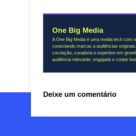
One Big Media
A One Big Media é uma media tech com o p
conectando marcas a audiências originais
cocriação, curadoria e expertise em grow
audiência relevante, engajada e contar boa
Deixe um comentário