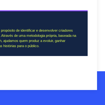
ropósito de identificar e desenvolver criadores
. Através de uma metodologia própria, baseada na
th, ajudamos quem produz a evoluir, ganhar
s histórias para o público.