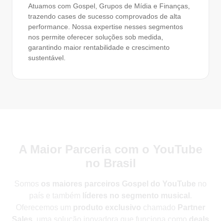
Atuamos com Gospel, Grupos de Mídia e Finanças,
trazendo cases de sucesso comprovados de alta
performance. Nossa expertise nesses segmentos
nos permite oferecer soluções sob medida,
garantindo maior rentabilidade e crescimento
sustentável.
A Maior Parceria com o
YouTube
no Brasil
Somos
os maiores parceiros Gospel do YouTube
no
país e também
líderes no segmento musical
.
Oferecemos um
produto exclusivo
chamado
Partner
Sales
, uma solução inovadora que funciona como
deals