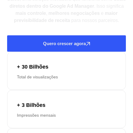
diretos dentro do Google Ad Manager
. Isso significa
mais controle
,
melhores negociações
e
maior
previsibilidade de receita
para nossos parceiros.
Quero crescer agora
+ 30 Bilhões
Total de visualizações
+ 3 Bilhões
Impressões mensais